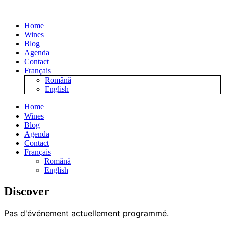
Home
Wines
Blog
Agenda
Contact
Français
Română
English
Home
Wines
Blog
Agenda
Contact
Français
Română
English
Discover
Pas d'événement actuellement programmé.