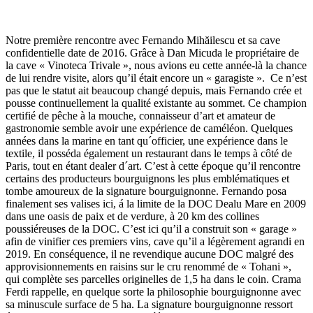
Notre première rencontre avec Fernando Mihăilescu et sa cave
confidentielle date de 2016. Grâce à Dan Micuda le propriétaire de
la cave « Vinoteca Trivale », nous avions eu cette année-là la chance
de lui rendre visite, alors qu’il était encore un « garagiste ». Ce n’est
pas que le statut ait beaucoup changé depuis, mais Fernando crée et
pousse continuellement la qualité existante au sommet. Ce champion
certifié de pêche à la mouche, connaisseur d’art et amateur de
gastronomie semble avoir une expérience de caméléon. Quelques
années dans la marine en tant qu´officier, une expérience dans le
textile, il posséda également un restaurant dans le temps à côté de
Paris, tout en étant dealer d´art. C’est à cette époque qu’il rencontre
certains des producteurs bourguignons les plus emblématiques et
tombe amoureux de la signature bourguignonne. Fernando posa
finalement ses valises ici, á la limite de la DOC Dealu Mare en 2009
dans une oasis de paix et de verdure, à 20 km des collines
poussiéreuses de la DOC. C’est ici qu’il a construit son « garage »
afin de vinifier ces premiers vins, cave qu’il a légèrement agrandi en
2019. En conséquence, il ne revendique aucune DOC malgré des
approvisionnements en raisins sur le cru renommé de « Tohani »,
qui complète ses parcelles originelles de 1,5 ha dans le coin. Crama
Ferdi rappelle, en quelque sorte la philosophie bourguignonne avec
sa minuscule surface de 5 ha. La signature bourguignonne ressort