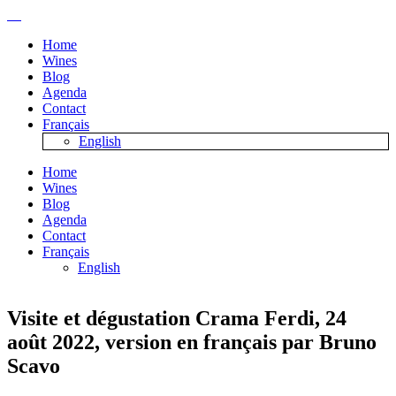
Home
Wines
Blog
Agenda
Contact
Français
English
Home
Wines
Blog
Agenda
Contact
Français
English
Visite et dégustation Crama Ferdi, 24
août 2022, version en français par Bruno
Scavo